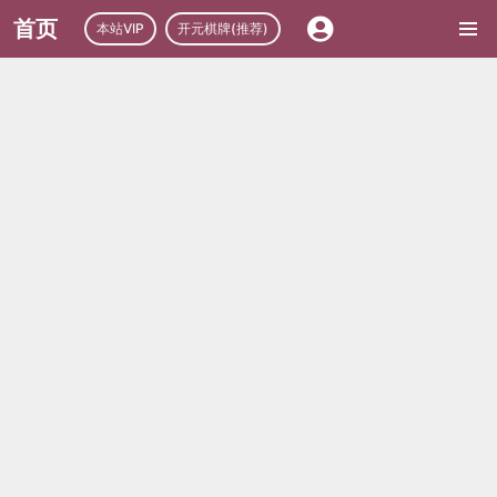
首页
本站VIP
开元棋牌(推荐)