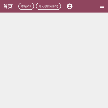
首页
本站VIP
开元棋牌(推荐)