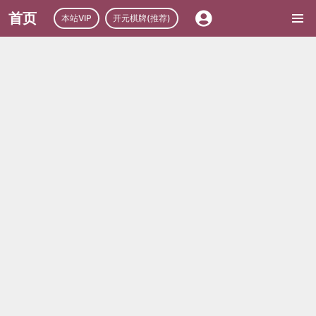
首页
本站VIP
开元棋牌(推荐)