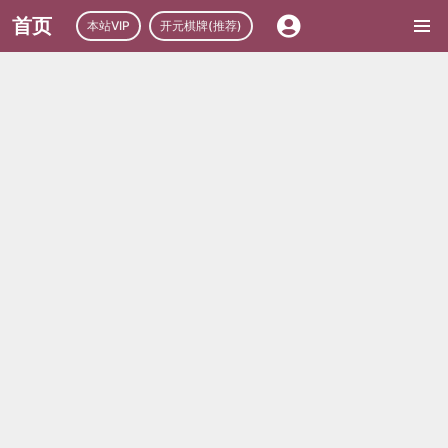
首页
本站VIP
开元棋牌(推荐)