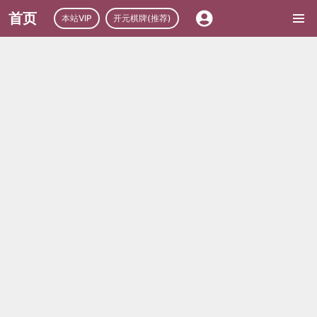
首页
本站VIP
开元棋牌(推荐)