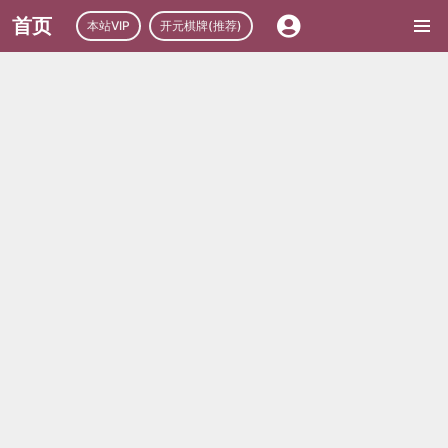
首页
本站VIP
开元棋牌(推荐)