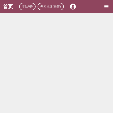
首页
本站VIP
开元棋牌(推荐)