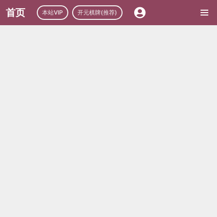
首页
本站VIP
开元棋牌(推荐)