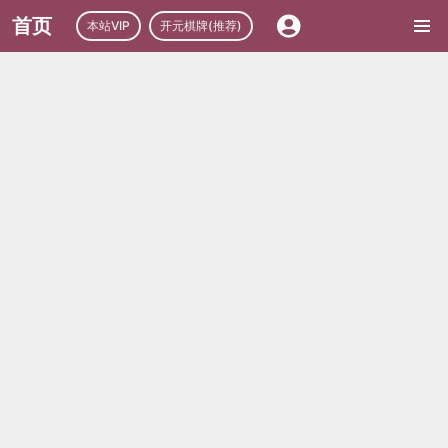
首页
本站VIP
开元棋牌(推荐)