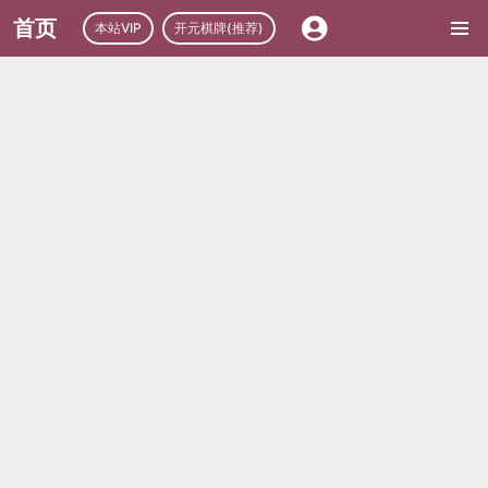
首页
本站VIP
开元棋牌(推荐)