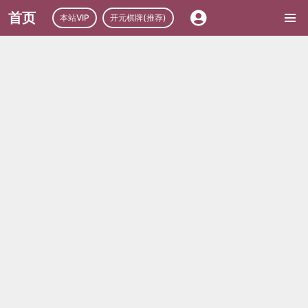
首页
本站VIP
开元棋牌(推荐)